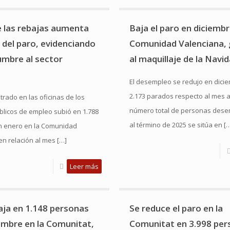
de las rebajas aumenta
Baja el paro en diciembr
s del paro, evidenciando
Comunidad Valenciana, 
umbre al sector
al maquillaje de la Navi
El desempleo se redujo en dici
2.173 parados respecto al mes an
strado en las oficinas de los
número total de personas des
úblicos de empleo subió en 1.788
al término de 2025 se sitúa en
[…
n enero en la Comunidad
en relación al mes
[…]
Leer más
baja en 1.148 personas
Se reduce el paro en la
embre en la Comunitat,
Comunitat en 3.998 per