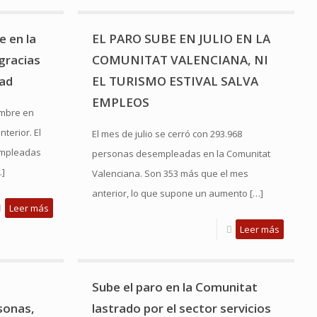
e en la
EL PARO SUBE EN JULIO EN LA
gracias
COMUNITAT VALENCIANA, NI
dad
EL TURISMO ESTIVAL SALVA
EMPLEOS
embre en
terior. El
El mes de julio se cerró con 293.968
empleadas
personas desempleadas en la Comunitat
]
Valenciana. Son 353 más que el mes
anterior, lo que supone un aumento
[…]
Leer más
Leer más
Sube el paro en la Comunitat
sonas,
lastrado por el sector servicios