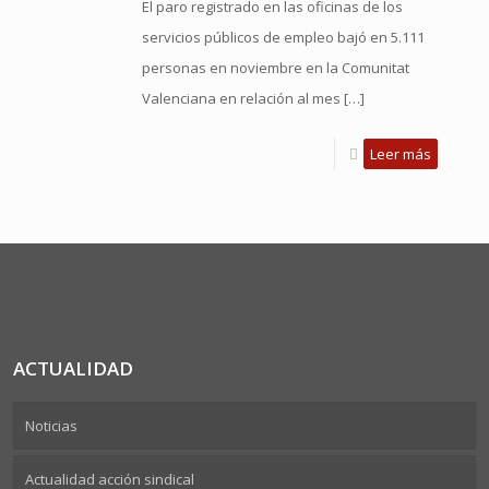
El paro registrado en las oficinas de los
servicios públicos de empleo bajó en 5.111
personas en noviembre en la Comunitat
Valenciana en relación al mes
[…]
Leer más
ACTUALIDAD
Noticias
Actualidad acción sindical