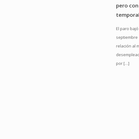
pero con 
temporal
El paro baj
septiembre 
relación al 
desemplead
por
[…]