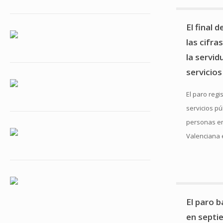
El final 
las cifra
la servid
servicios
El paro regi
servicios p
personas e
Valenciana 
El paro 
en septi