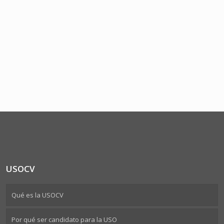
USOCV
Qué es la USOCV
Por qué ser candidato para la USO