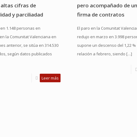
altas cifras de
pero acompañado de u
idad y parciliadad
firma de contratos
ó en 1.148 personas en
El paro en la Comunitat Valencia
en la Comunitat Valenciana en
redujo en marzo en 3.998 perso
mes anterior, se sitúa en 314.530
supone un descenso del 1,22 %
os, según datos publicados
relación a febrero, siendo
[…]
Leer más