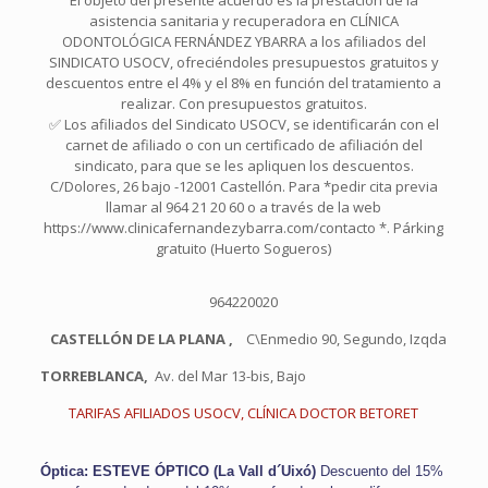
El objeto del presente acuerdo es la prestación de la
asistencia sanitaria y recuperadora en CLÍNICA
ODONTOLÓGICA FERNÁNDEZ YBARRA a los afiliados del
SINDICATO USOCV, ofreciéndoles presupuestos gratuitos y
descuentos entre el 4% y el 8% en función del tratamiento a
realizar. Con presupuestos gratuitos.
✅ Los afiliados del Sindicato USOCV, se identificarán con el
carnet de afiliado o con un certificado de afiliación del
sindicato, para que se les apliquen los descuentos.
C/Dolores, 26 bajo -12001 Castellón. Para *pedir cita previa
llamar al 964 21 20 60 o a través de la web
https://www.clinicafernandezybarra.com/contacto *. Párking
gratuito (Huerto Sogueros)
964220020
CASTELLÓN DE LA PLANA ,
C\Enmedio 90, Segundo, Izqda
TORREBLANCA,
Av. del Mar 13-bis, Bajo
TARIFAS AFILIADOS USOCV, CLÍNICA DOCTOR BETORET
Óptica: ESTEVE ÓPTICO (La Vall d´Uixó)
Descuento del 15%