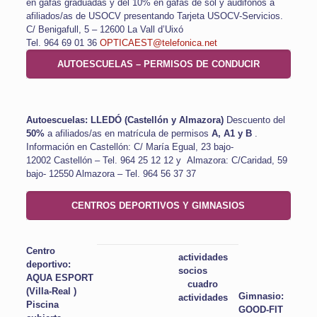
en gafas graduadas y del 10%
en gafas de sol y audifonos a
afiliados/as de USOCV presentando Tarjeta USOCV-Servicios.
C/ Benigafull, 5 – 12600 La Vall d’Uixó
Tel. 964 69 01 36
OPTICAEST@telefonica.net
AUTOESCUELAS – PERMISOS DE CONDUCIR
Autoescuelas: LLEDÓ (Castellón y Almazora)
Descuento del
5
0%
a afiliados/as en matrícula de permisos
A, A1 y B
.
Información en Castellón: C/ María Egual, 23 bajo-
12002 Castellón – Tel. 964 25 12 12 y Almazora: C/Caridad, 59
bajo- 12550 Almazora – Tel. 964 56 37 37
CENTROS DEPORTIVOS Y GIMNASIOS
Centro
actividades
deportivo:
socios
AQUA ESPORT
cuadro
(Villa-Real )
Gimnasio:
actividades
Piscina
GOOD-FIT