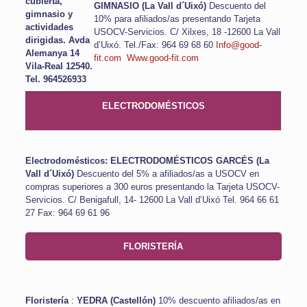
cubierta,
GIMNASIO (La Vall d´Uixó)
Descuento del
gimnasio y
10% para afiliados/as presentando Tarjeta
actividades
USOCV-Servicios.
C/ Xilxes, 18 -12600 La Vall
dirigidas.
Avda
d’Uixó.
Tel./Fax: 964 69 68 60
Info@good-
Alemanya 14
fit.com
Www.good-fit.com
Vila-Real 12540.
Tel. 964526933
ELECTRODOMÉSTICOS
Electrodomésticos: ELECTRODOMÉSTICOS GARCÉS (La
Vall d´Uixó)
Descuento del 5% a afiliados/as a USOCV en
compras superiores a 300 euros presentando la Tarjeta USOCV-
Servicios.
C/ Benigafull, 14- 12600 La Vall d’Uixó
Tel. 964 66 61
27
Fax: 964 69 61 96
FLORISTERÍA
Floristería
:
YEDRA (Castellón)
10%
descuento afiliados/as en