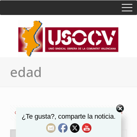
HOME
CONSULTA
CONTACTO / SEDES
edad
Categories
Tags
Authors
Show all
¿Te gusta?, comparte la noticia.