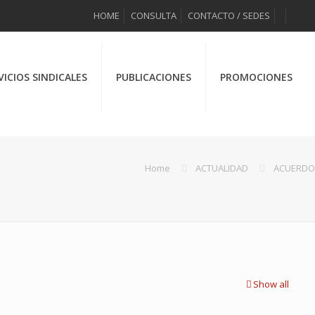
HOME
CONSULTA
CONTACTO / SEDES
VICIOS SINDICALES
PUBLICACIONES
PROMOCIONES
Home
ACTUALIDAD
ACUERDO
Show all