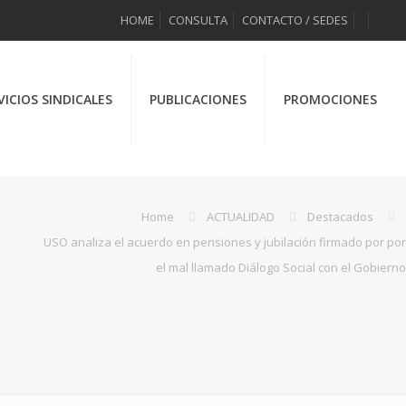
HOME
CONSULTA
CONTACTO / SEDES
VICIOS SINDICALES
PUBLICACIONES
PROMOCIONES
Home
ACTUALIDAD
Destacados
USO analiza el acuerdo en pensiones y jubilación firmado por por
el mal llamado Diálogo Social con el Gobierno