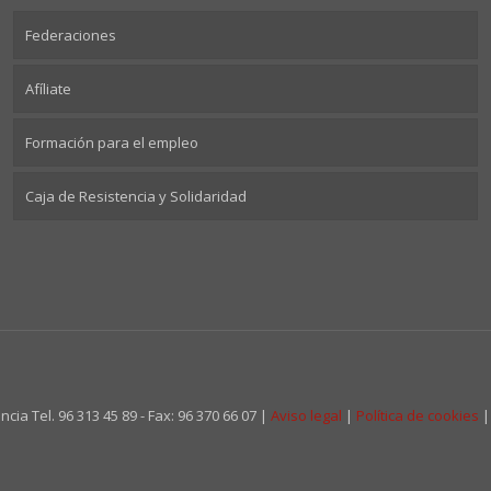
Federaciones
Afíliate
Formación para el empleo
Caja de Resistencia y Solidaridad
cia Tel. 96 313 45 89 - Fax: 96 370 66 07 |
Aviso legal
|
Política de cookies