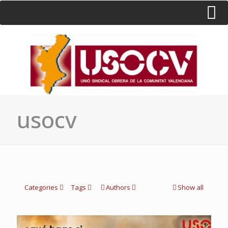
HOME
CONSULTA
CONTACTO / SEDES
usocv
Categories
Tags
Authors
Show all