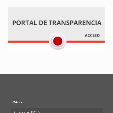
USOCV
Qué es la USOCV