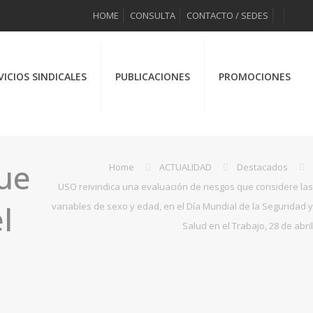
HOME
CONSULTA
CONTACTO / SEDES
VICIOS SINDICALES
PUBLICACIONES
PROMOCIONES
que
Home
ACTUALIDAD
Destacados
USO reivindica una evaluación de riesgos que considere las
l
variables de sexo y edad, en el Día Mundial de la Seguridad y
Salud en el Trabajo, 28 de abril