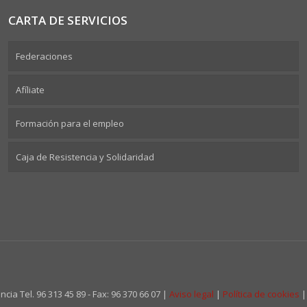
CARTA DE SERVICIOS
Federaciones
Afíliate
Formación para el empleo
Caja de Resistencia y Solidaridad
cia Tel. 96 313 45 89 - Fax: 96 370 66 07 |
Aviso legal
|
Política de cookies