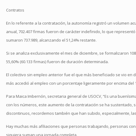
Contratos
En lo referente a la contratación, la autonomía registró un volumen acu
anual, 702.407 firmas fueron de carácter indefinido, lo que representó 
sumaron 737.989, alcanzando el 51,24% restante.
Si se analiza exclusivamente el mes de diciembre, se formalizaron 108.1
55,60% (60.133 firmas) fueron de duración determinada.
El colectivo sin empleo anterior fue el que más beneficiado se vio en
más accedió al empleo con un porcentaje ligeramente por encima del 
Para Maica Imbernón, secretaria general de USOCV, “Es una buenísim
con los números, este aumento de la contratación se ha sustentado, so
discontinuos, recordemos también que han subido, especialmente, las a
Hay muchas más afiliaciones que personas trabajando, personas con do
siquiera suman una jornada completa.