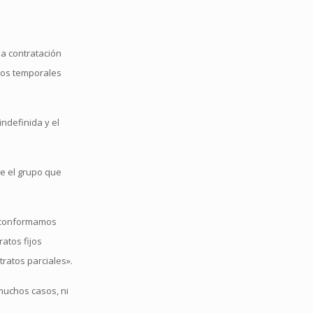
la contratación
atos temporales
indefinida y el
ue el grupo que
s conformamos
atos fijos
ratos parciales».
muchos casos, ni