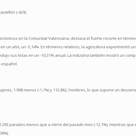
astellón (-429).
conómicos en la Comunitat Valenciana, destaca el fuerte recorte en términ
n en un año, un -5,14%. En términos relativos, la agricultura experimentó 
 redujo sus listas en un -10,31% anual. La industria también mostró un com
o español.
ujeres, 1.998 menos (-1,1%) y 112.862, hombres, lo que supone un descen
2.293 parados menos que a cierre del pasado mes (-12,1%), mientras que e
04%).