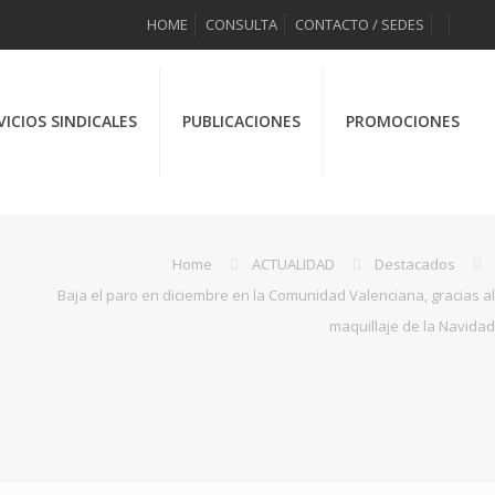
HOME
CONSULTA
CONTACTO / SEDES
VICIOS SINDICALES
PUBLICACIONES
PROMOCIONES
Home
ACTUALIDAD
Destacados
Baja el paro en diciembre en la Comunidad Valenciana, gracias al
maquillaje de la Navidad