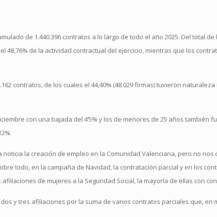
mulado de 1.440.396 contratos a lo largo de todo el año 2025. Del total de 
el 48,76% de la actividad contractual del ejercicio, mientras que los contr
62 contratos, de los cuales el 44,40% (48.029 firmas) tuvieron naturaleza 
 diciembre con una bajada del 4’5% y los de menores de 25 años también f
12%.
a noticia la creación de empleo en la Comunidad Valenciana, pero no no
bre todo, en la campaña de Navidad, la contratación parcial y en los contr
filiaciones de mujeres a la Seguridad Social, la mayoría de ellas con cont
s y tres afiliaciones por la suma de varios contratos parciales que, en 