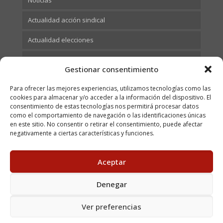
Actualidad acción sindical
Actualidad elecciones
Actualidad Formación
Gestionar consentimiento
Para ofrecer las mejores experiencias, utilizamos tecnologías como las
cookies para almacenar y/o acceder a la información del dispositivo. El
consentimiento de estas tecnologías nos permitirá procesar datos
como el comportamiento de navegación o las identificaciones únicas
en este sitio. No consentir o retirar el consentimiento, puede afectar
negativamente a ciertas características y funciones.
Aceptar
© 2023 USOCV. All Rights Reserved. C/ Juan Bautista Vives,
9 - 46018 Valencia Tel. 96 313 45 89 - Fax: 96 370 66 07 |
Aviso legal
|
Política de cookies
|
Política de privacidad
|
Denegar
Canal del informante
| Mantenimiento web
David Crespo
Ver preferencias