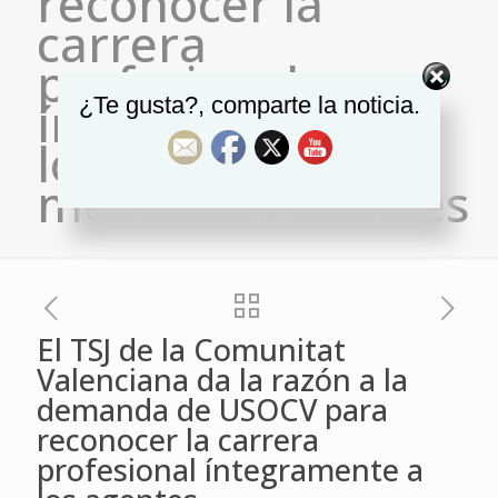
reconocer la
carrera
profesional
íntegramente a
¿Te gusta?, comparte la noticia.
los agentes
medioambientales
El TSJ de la Comunitat
Valenciana da la razón a la
demanda de USOCV para
reconocer la carrera
profesional íntegramente a