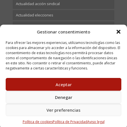
Actualidad acción sindical
Actualidad elecciones
Actualidad Formación
Gestionar consentimiento
Para ofrecer las mejores experiencias, utilizamos tecnologías como las
cookies para almacenar y/o acceder a la información del dispositivo. El
consentimiento de estas tecnologías nos permitirá procesar datos
como el comportamiento de navegación o las identificaciones únicas
en este sitio. No consentir o retirar el consentimiento, puede afectar
negativamente a ciertas características y funciones.
Aceptar
© 2023 USOCV. All Rights Reserved. C/ Juan Bautista Vives,
9 - 46018 Valencia Tel. 96 313 45 89 - Fax: 96 370 66 07 |
Aviso legal
|
Política de cookies
|
Política de privacidad
|
Denegar
Canal del informante
| Mantenimiento web
David Crespo
Ver preferencias
Política de cookies
Política de Privacidad
Aviso legal