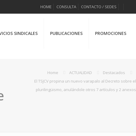
HOME
CONSULTA
CONTACTO / SEDES
VICIOS SINDICALES
PUBLICACIONES
PROMOCIONES
Home
ACTUALIDAD
Destacados
El TSJCV propina un nuevo varapalo al Decreto sobre el
e
plurilingüismo, anulándole otros 7 artículos y 2 anexos