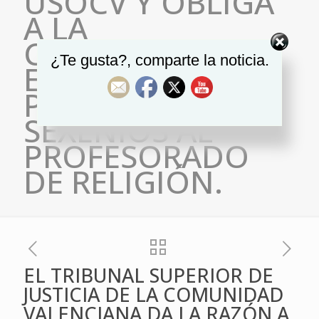
USOCV Y OBLIGA
A LA
CONSELLERIA DE
¿Te gusta?, comparte la noticia.
EDUCACIÓN A
PAGAR LOS
SEXENIOS AL
PROFESORADO
DE RELIGIÓN.
EL TRIBUNAL SUPERIOR DE
JUSTICIA DE LA COMUNIDAD
VALENCIANA DA LA RAZÓN A