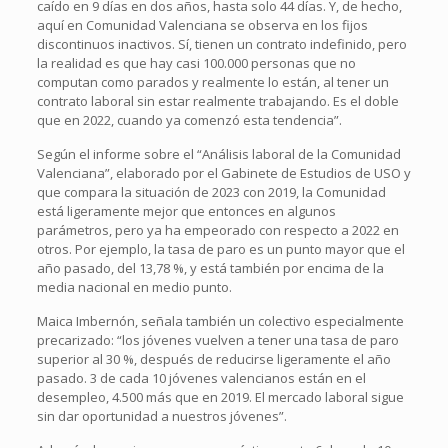
caído en 9 días en dos años, hasta solo 44 días. Y, de hecho,
aquí en Comunidad Valenciana se observa en los fijos
discontinuos inactivos. Sí, tienen un contrato indefinido, pero
la realidad es que hay casi 100.000 personas que no
computan como parados y realmente lo están, al tener un
contrato laboral sin estar realmente trabajando. Es el doble
que en 2022, cuando ya comenzó esta tendencia”.
Según el informe sobre el “Análisis laboral de la Comunidad
Valenciana”, elaborado por el Gabinete de Estudios de USO y
que compara la situación de 2023 con 2019, la Comunidad
está ligeramente mejor que entonces en algunos
parámetros, pero ya ha empeorado con respecto a 2022 en
otros. Por ejemplo, la tasa de paro es un punto mayor que el
año pasado, del 13,78 %, y está también por encima de la
media nacional en medio punto.
Maica Imbernón, señala también un colectivo especialmente
precarizado: “los jóvenes vuelven a tener una tasa de paro
superior al 30 %, después de reducirse ligeramente el año
pasado. 3 de cada 10 jóvenes valencianos están en el
desempleo, 4.500 más que en 2019. El mercado laboral sigue
sin dar oportunidad a nuestros jóvenes”.