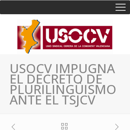
HOME
CONSULTA
CONTACTO / SEDES
USOCV IMPUGNA
EL DECRETO DE
PLURILINGÜISMO
ANTE EL TSJCV