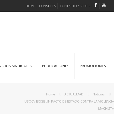
HOME
CONSULTA
CONTACTO / SEDES
VICIOS SINDICALES
PUBLICACIONES
PROMOCIONES
Home
ACTUALIDAD
Noticias
USOCV EXIGE UN PACTO DE ESTADO CONTRA LA VIOLENCIA
MACHISTA