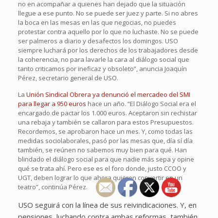
no en acompañar a quienes han dejado que la situación
llegue a ese punto. No se puede ser juez y parte. Si no abres
la boca en las mesas en las que negocias, no puedes
protestar contra aquello por lo que no luchaste. No se puede
ser palmeros a diario y desafectos los domingos. USO
siempre luchará por los derechos de los trabajadores desde
la coherencia, no para lavarle la cara al diálogo social que
tanto criticamos por ineficaz y obsoleto”, anuncia Joaquín
Pérez, secretario general de USO.
La
Unión Sindical Obrera ya denunció el mercadeo del SMI
para llegar a 950 euros
hace un año. “El Diálogo Social era el
encargado de pactar los 1.000 euros. Aceptaron sin rechistar
una rebaja y también se callaron para estos Presupuestos.
Recordemos, se aprobaron hace un mes. Y, como todas las
medidas sociolaborales, pasó por las mesas que, día sí día
también, se reúnen no sabemos muy bien para qué. Han
blindado el diálogo social para que nadie más sepa y opine
qué se trata ahí. Pero ese es el foro donde, justo CCOO y
UGT, deben lograr lo que ahora quieren convertir en un
teatro”, continúa Pérez.
USO seguirá con la línea de sus reivindicaciones. Y, en
pensiones, luchando contra ambas reformas, también