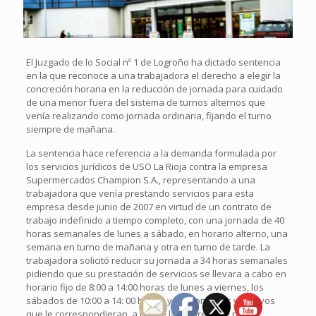
El Juzgado de lo Social nº 1 de Logroño ha dictado sentencia
en la que reconoce a una trabajadora el derecho a elegir la
concreción horaria en la reducción de jornada para cuidado
de una menor fuera del sistema de turnos alternos que
venía realizando como jornada ordinaria, fijando el turno
siempre de mañana.
La sentencia hace referencia a la demanda formulada por
los servicios jurídicos de USO La Rioja contra la empresa
Supermercados Champion S.A., representando a una
trabajadora que venía prestando servicios para esta
empresa desde junio de 2007 en virtud de un contrato de
trabajo indefinido a tiempo completo, con una jornada de 40
horas semanales de lunes a sábado, en horario alterno, una
semana en turno de mañana y otra en turno de tarde. La
trabajadora solicitó reducir su jornada a 34 horas semanales
pidiendo que su prestación de servicios se llevara a cabo en
horario fijo de 8:00 a 14:00 horas de lunes a viernes, los
sábados de 10:00 a 14: 00 horas, y los domingos y festivos
que le correspondieran, a lo que la empresa se negó