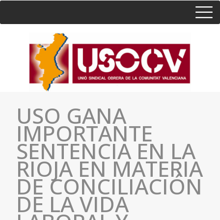
HOME
CONSULTA
CONTACTO / SEDES
USO GANA
IMPORTANTE
SENTENCIA EN LA
RIOJA EN MATERIA
DE CONCILIACIÓN
DE LA VIDA