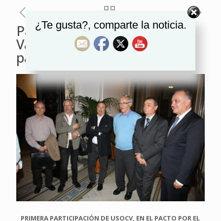
¿Te gusta?, comparte la noticia.
Pacto por el empleo en
Valencia. Primera
participación de la USOCV
PRIMERA PARTICIPACIÓN DE USOCV, EN EL PACTO POR EL