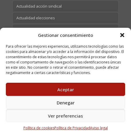
Actualidad acción sindical
Actualidad elecciones
Actualidad Formación
Gestionar consentimiento
Para ofrecer las mejores experiencias, utilizamos tecnologías como las
cookies para almacenar y/o acceder a la información del dispositivo. El
consentimiento de estas tecnologías nos permitirá procesar datos
como el comportamiento de navegación o las identificaciones únicas
en este sitio. No consentir o retirar el consentimiento, puede afectar
negativamente a ciertas características y funciones.
Aceptar
© 2023 USOCV. All Rights Reserved. C/ Juan Bautista Vives,
9 - 46018 Valencia Tel. 96 313 45 89 - Fax: 96 370 66 07 |
Aviso legal
|
Política de cookies
|
Política de privacidad
|
Denegar
Canal del informante
| Mantenimiento web
David Crespo
Ver preferencias
Política de cookies
Política de Privacidad
Aviso legal