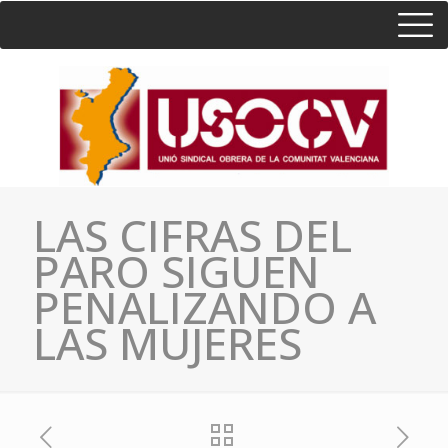
HOME
CONSULTA
CONTACTO / SEDES
LAS CIFRAS DEL
PARO SIGUEN
PENALIZANDO A
LAS MUJERES