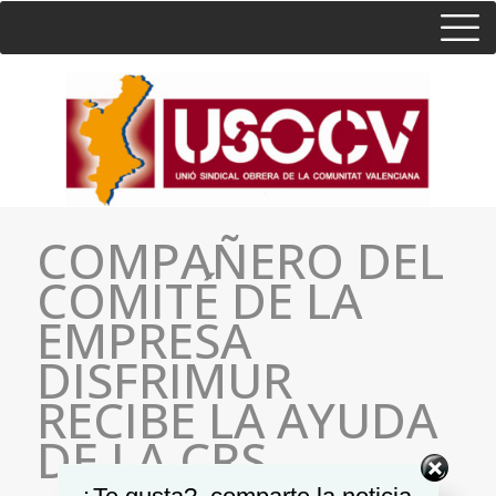
HOME
CONSULTA
CONTACTO / SEDES
COMPAÑERO DEL
COMITÉ DE LA
EMPRESA
DISFRIMUR
RECIBE LA AYUDA
DE LA CRS