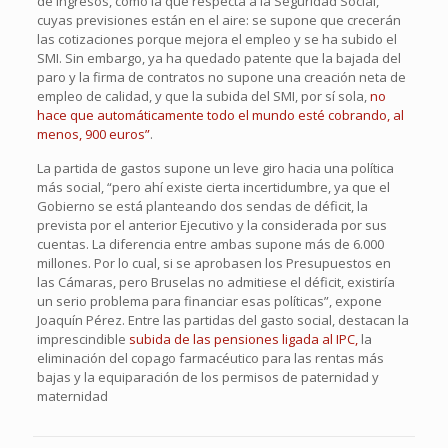
de ingresos, como la que respecta a la Seguridad Social,
cuyas previsiones están en el aire: se supone que crecerán
las cotizaciones porque mejora el empleo y se ha subido el
SMI. Sin embargo, ya ha quedado patente que la bajada del
paro y la firma de contratos no supone una creación neta de
empleo de calidad, y que la subida del SMI, por sí sola,
no
hace que automáticamente todo el mundo esté cobrando, al
menos, 900 euros”
.
La partida de gastos supone un leve giro hacia una política
más social, “pero ahí existe cierta incertidumbre, ya que el
Gobierno se está planteando dos sendas de déficit, la
prevista por el anterior Ejecutivo y la considerada por sus
cuentas. La diferencia entre ambas supone más de 6.000
millones. Por lo cual, si se aprobasen los Presupuestos en
las Cámaras, pero Bruselas no admitiese el déficit, existiría
un serio problema para financiar esas políticas”, expone
Joaquín Pérez. Entre las partidas del gasto social, destacan la
imprescindible
subida de las pensiones ligada al IPC,
la
eliminación del copago farmacéutico para las rentas más
bajas y la equiparación de los permisos de paternidad y
maternidad