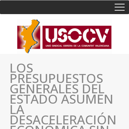
HOME
CONSULTA
CONTACTO / SEDES
LOS
PRESUPUESTOS
GENERALES DEL
ESTADO ASUMEN
LA
DESACELERACIÓN