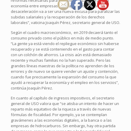
reformas necesarias para redistribuir esa mejora de la
economía entre empresas y trabajadores, y ahora la
desaceleración va a ser una nueva excusa para paralizar las
subidas salariales y la recuperación de los derechos
laborales”, vaticina Joaquín Pérez, secretario general de USO.
Según el cuadro macroeconómico, en 2019 decaerá tanto el
consumo privado como el público en más de medio punto.
“La gente ya está viendo el repliegue económico sin haberse
recuperado y se está conteniendo en el gasto para contar
con un colchón de ahorros. La crisis aún está demasiado
reciente y muchas familias no la han superado. Pero las
grandes líneas maestras de la política no aprenden de los
errores y de nuevo se quiere vender un ajuste y contención,
cuando fue precisamente la expansión del consumo la que
ayudó a recuperar la economía y el empleo en los servicios”,
continúa Joaquín Pérez.
En cuanto al capítulo de ingresos impositivos, el secretario
general de USO valora que “se atisba un intento de hacer un
reparto más equitativo de la riqueza a través de nuevas
fórmulas de fiscalidad. Por ejemplo, ya se contemplan
gravámenes a las economías digitales, a la banca o a las
empresas de hidrocarburos. Sin embargo, hay otra partida